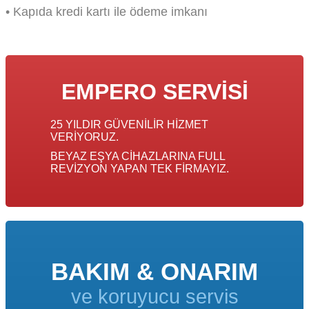
• Kapıda kredi kartı ile ödeme imkanı
EMPERO SERVISI
25 YILDIR GÜVENILIR HIZMET
VERIYORUZ.
BEYAZ EŞYA CIHAZLARINA FULL
REVIZYON YAPAN TEK FIRMAYIZ.
BAKIM & ONARIM
ve koruyucu servis