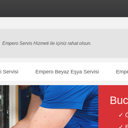
rnet sitesi
markalardan bağımsız özel servis
hizmeti sunmaktadır. Yetki
Empero Servis Hizmeti ile içiniz rahat olsun.
 Servisi
Empero Beyaz Eşya Servisi
Empe
Buc
✓ Ö
✓ E