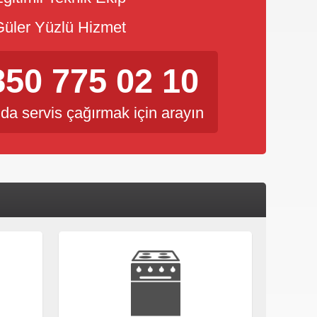
üler Yüzlü Hizmet
850 775 02 10
da servis çağırmak için arayın