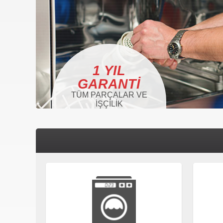
1 YIL
GARANTI
TÜM PARÇALAR VE
İŞÇILIK