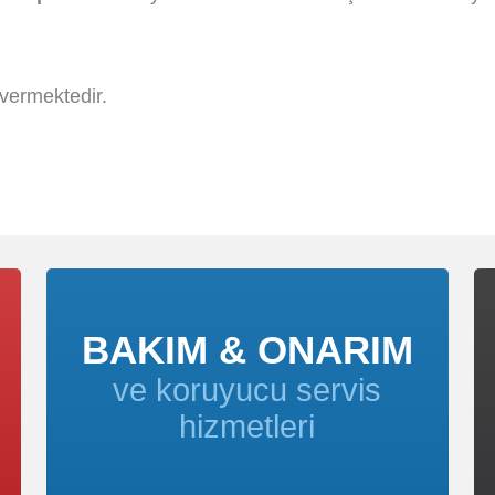
vermektedir.
BAKIM & ONARIM
ve koruyucu servis
hizmetleri