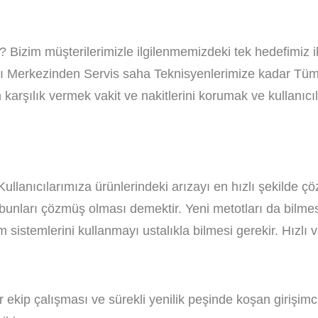
? Bizim müşterilerimizle ilgilenmemizdeki tek hedefimiz ih
rı Merkezinden Servis saha Teknisyenlerimize kadar Tüm pe
m karşılık vermek vakit ve nakitlerini korumak ve kullanıcı
llanıcılarımıza ürünlerindeki arızayı en hızlı şekilde çöz
nları çözmüş olması demektir. Yeni metotları da bilmesi 
im sistemlerini kullanmayı ustalıkla bilmesi gerekir. Hızl
 ekip çalışması ve sürekli yenilik peşinde koşan girişimc