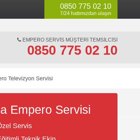
0850 775 02 10
li servis değildir.
7/24 hattımızdan ulaşın
EMPERO SERVIS MÜŞTERI TEMSILCISI
0850 775 02 10
ro Televizyon Servisi
a Empero Servisi
zel Servis
ğitimli Teknik Ekip