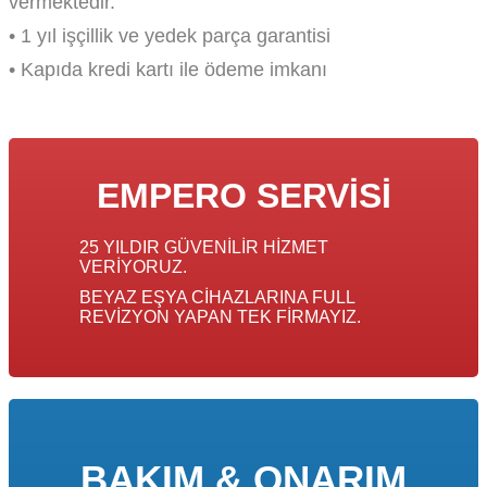
vermektedir.
• 1 yıl işçillik ve yedek parça garantisi
• Kapıda kredi kartı ile ödeme imkanı
EMPERO SERVISI
25 YILDIR GÜVENILIR HIZMET
VERIYORUZ.
BEYAZ EŞYA CIHAZLARINA FULL
REVIZYON YAPAN TEK FIRMAYIZ.
BAKIM & ONARIM