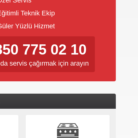
zel Servis
ğitimli Teknik Ekip
üler Yüzlü Hizmet
850 775 02 10
da servis çağırmak için arayın
Z