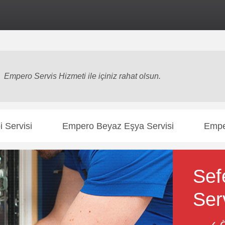
rnet sitesi
markalardan bağımsız özel servis
hizmeti sunmaktadır. Yetki
Empero Servis Hizmeti ile içiniz rahat olsun.
 Servisi
Empero Beyaz Eşya Servisi
Empe
Sef
Ser