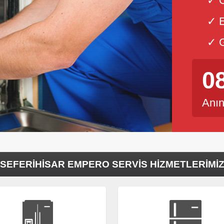
✓ Ö
✓ E
✓ G
0
Anın
SEFERIHISAR EMPERO SERVIS HIZMETLERIMI