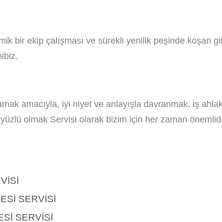
ik bir ekip çalışması ve sürekli yenilik peşinde koşan gir
ibiz.
ğlamak amacıyla, iyi niyet ve anlayışla davranmak, iş ahla
ler yüzlü olmak Servisi olarak bizim için her zaman önemlidi
VISI
SI SERVISI
SI SERVISI