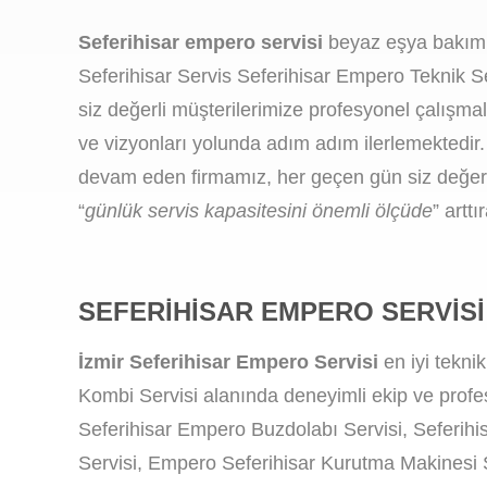
Seferihisar empero servisi
beyaz eşya bakım o
Seferihisar Servis Seferihisar Empero Teknik Se
siz değerli müşterilerimize profesyonel çalışm
ve vizyonları yolunda adım adım ilerlemektedir.
devam eden firmamız, her geçen gün siz değerli
“
günlük servis kapasitesini önemli ölçüde
” artt
SEFERIHISAR EMPERO SERVISI
İzmir Seferihisar Empero Servisi
en iyi tekni
Kombi Servisi alanında deneyimli ekip ve profe
Seferihisar Empero Buzdolabı Servisi, Seferihi
Servisi, Empero Seferihisar Kurutma Makinesi S