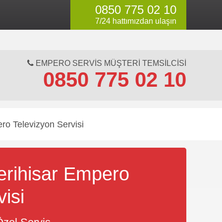
0850 775 02 10
li servis değildir.
7/24 hattımızdan ulaşın
EMPERO SERVIS MÜŞTERI TEMSILCISI
0850 775 02 10
ro Televizyon Servisi
erihisar Empero
visi