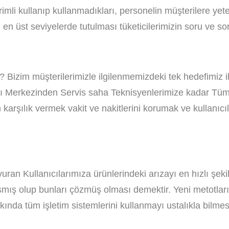
erimli kullanıp kullanmadıkları, personelin müşterilere ye
en üst seviyelerde tutulması tüketicilerimizin soru ve sor
? Bizim müşterilerimizle ilgilenmemizdeki tek hedefimiz ih
rı Merkezinden Servis saha Teknisyenlerimize kadar Tüm pe
m karşılık vermek vakit ve nakitlerini korumak ve kullanıcı
ran Kullanıcılarımıza ürünlerindeki arızayı en hızlı şekil
mış olup bunları çözmüş olması demektir. Yeni metotları 
akkında tüm işletim sistemlerini kullanmayı ustalıkla bilm